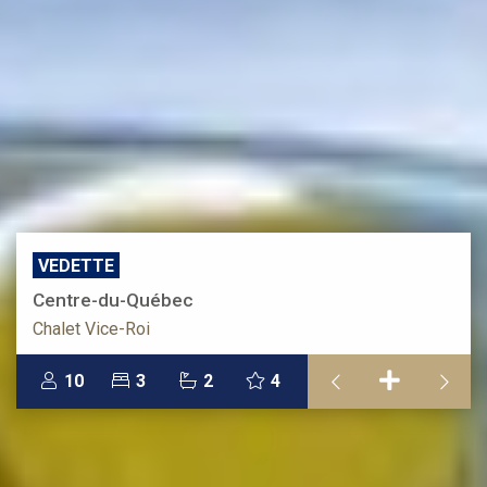
VEDETTE
Centre-du-Québec
Chalet Vice-Roi
10
3
2
4

