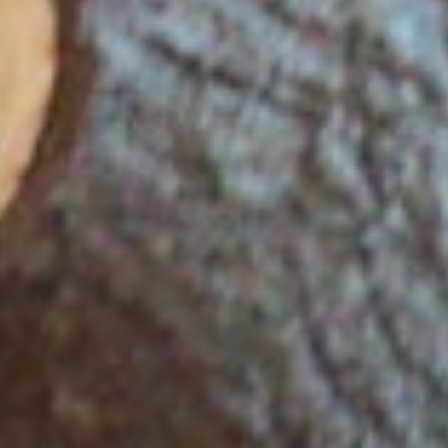
























