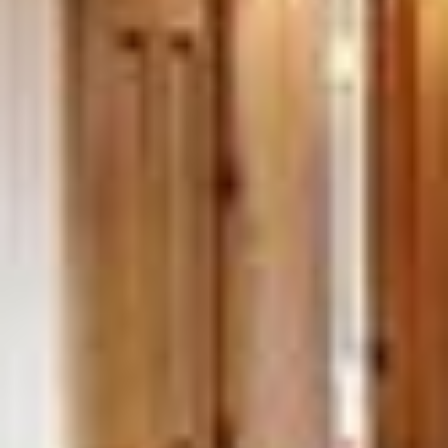


















