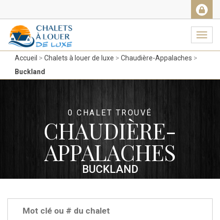
Facebook
Messenger
Twitter
Gmail
Ema
Navig
Accueil
Chalets à louer de luxe
Chaudière-Appalaches
Buckland
0 CHALET TROUVÉ
CHAUDIÈRE-
APPALACHES
BUCKLAND