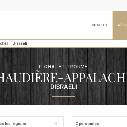
CHALETS
RÉGI
aches
Disraeli
0 CHALET TROUVÉ
HAUDIÈRE-APPALACH
DISRAELI
es les régions
2 personnes