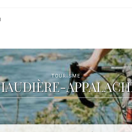
I
TOURISME
HAUDIÈRE-APPALACH