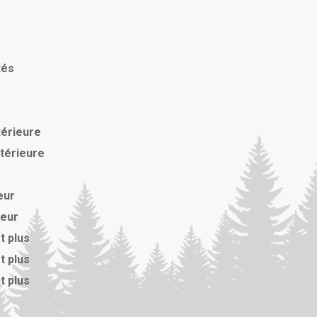
tés
térieure
xtérieure
eur
ieur
t plus
t plus
t plus