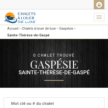
Facebook
Messenger
Twitter
Gmail
Ema
Navig
Accueil
Chalets à louer de luxe
Gaspésie
Sainte-Thérèse-de-Gaspé
0 CHALET TROUVÉ
GASPÉSIE
SAINTE-THÉRÈSE-DE-GASPÉ