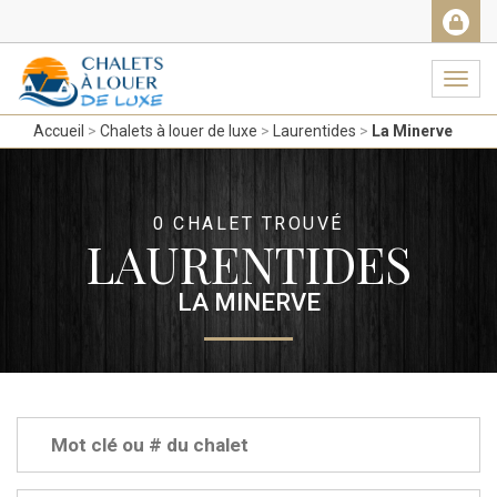
Facebook
Messenger
Twitter
Gmail
Ema
Navig
Accueil
Chalets à louer de luxe
Laurentides
La Minerve
0 CHALET TROUVÉ
LAURENTIDES
LA MINERVE