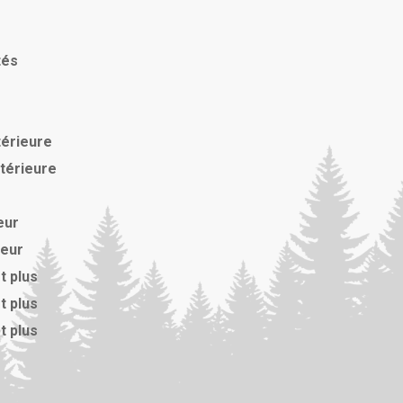
tés
térieure
xtérieure
eur
ieur
t plus
t plus
t plus