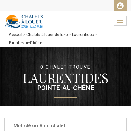
Facebook
Messenger
Twitter
Gmail
Ema
Navig
Accueil
Chalets à louer de luxe
Laurentides
Pointe-au-Chêne
0 CHALET TROUVÉ
LAURENTIDES
POINTE-AU-CHÊNE