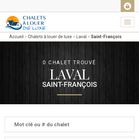
Facebook
Messenger
Twitter
Gmail
Ema
Navig
Accueil
Chalets à louer de luxe
Laval
Saint-François
0 CHALET TROUVÉ
LAVAL
SAINT-FRANÇOIS