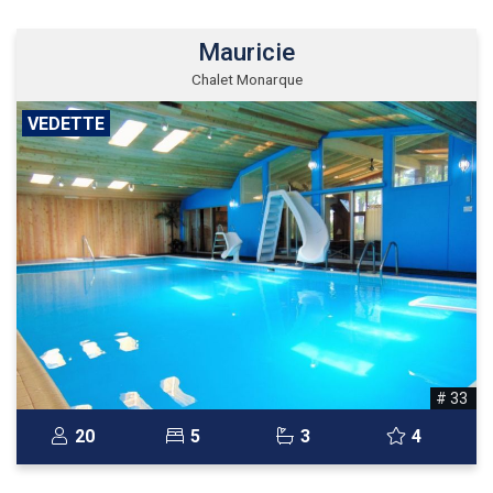
Mauricie
Chalet Monarque
VEDETTE
# 33
20
5
3
4