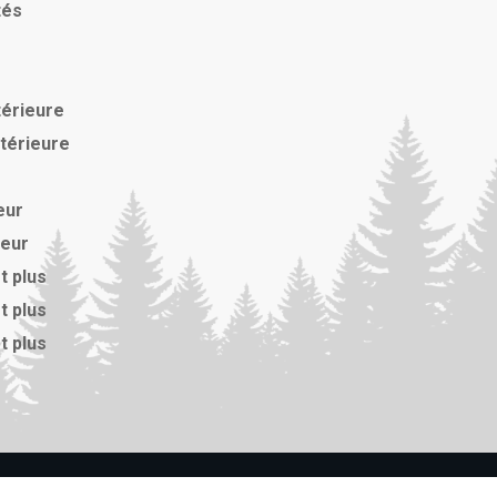
tés
térieure
xtérieure
eur
ieur
t plus
t plus
t plus