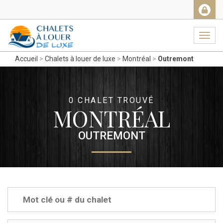
Facebook
Messenger
Twitter
Gmail
Ema
Navig
Accueil
Chalets à louer de luxe
Montréal
Outremont
0 CHALET TROUVÉ
MONTRÉAL
OUTREMONT