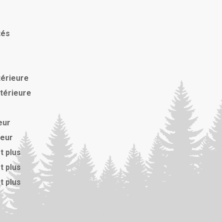
tés
térieure
xtérieure
eur
ieur
t plus
t plus
t plus