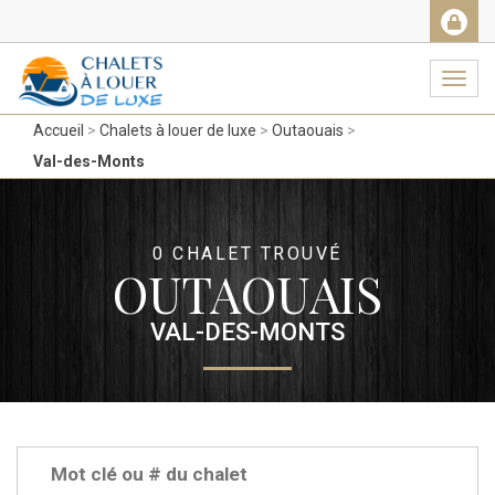
Facebook
Messenger
Twitter
Gmail
Ema
Navig
Accueil
Chalets à louer de luxe
Outaouais
Val-des-Monts
0 CHALET TROUVÉ
OUTAOUAIS
VAL-DES-MONTS