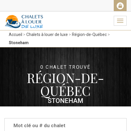
Facebook
Messenger
Twitter
Gmail
Ema
Navig
Accueil
Chalets à louer de luxe
Région-de-Québec
Stoneham
0 CHALET TROUVÉ
RÉGION-DE-
QUÉBEC
STONEHAM