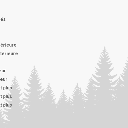
tés
térieure
xtérieure
eur
ieur
t plus
t plus
t plus